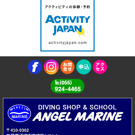
〒410-0302