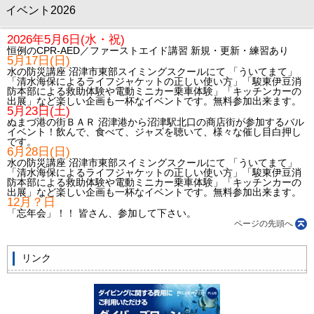
イベント2026
2026年5月6日(水・祝)
恒例のCPR-AED／ファーストエイド講習 新規・更新・練習あり
5月17日(日)
水の防災講座 沼津市東部スイミングスクールにて 「ういてまて」
「清水海保によるライフジャケットの正しい使い方」「駿東伊豆消
防本部による救助体験や電動ミニカー乗車体験」「キッチンカーの
出展」など楽しい企画も一杯なイベントです。無料参加出来ます。
5月23日(土)
ぬまづ港の街ＢＡＲ 沼津港から沼津駅北口の商店街が参加するバル
イベント！飲んで、食べて、ジャズを聴いて、様々な催し目白押し
です。
6月28日(日)
水の防災講座 沼津市東部スイミングスクールにて 「ういてまて」
「清水海保によるライフジャケットの正しい使い方」「駿東伊豆消
防本部による救助体験や電動ミニカー乗車体験」「キッチンカーの
出展」など楽しい企画も一杯なイベントです。無料参加出来ます。
12月？日
「忘年会」！！ 皆さん、参加して下さい。
ページの先頭へ
リンク