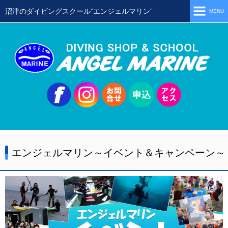
沼津のダイビングスクール“エンジェルマリン”
MENU
ホーム
当店の特徴
スタッフ
スクールメニュー
シュノーケリング
体験ダイビング
エンジェルマリン～イベント＆キャンペーン～
初級ライセンス取得コース
ステップアップコース
会員限定ツアー
ミニツアー