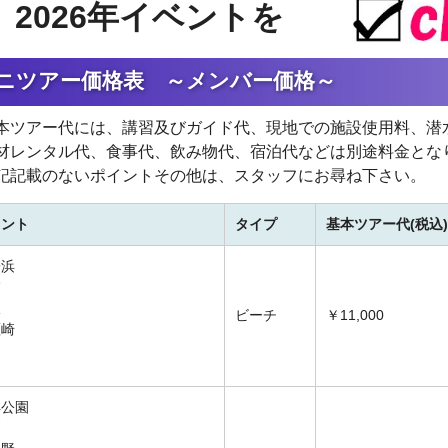
2026年イベントを
ニツアー価格表 ～メンバー価格～
本ツアー代には、講習及びガイド代、現地での施設使用料、潜
材レンタル代、食事代、飲み物代、宿泊代などは別途料金とな
記記載のないポイントその他は、スタッフにお尋ね下さい。
イント
タイプ
基本ツアー代(税込)
子浜
浦
沢
ビーチ
￥11,000
瀬崎
田
洋公園
戸