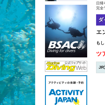
日帰
完全
ダ
エ
もし
ツ
J