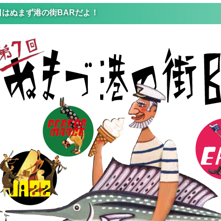
日はぬまず港の街BARだよ！