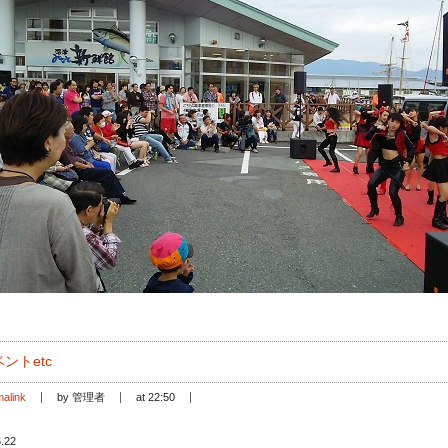
ントetc
alink
by 管理者
at 22:50
.22