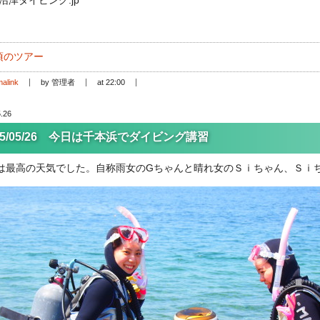
頃のツアー
alink
by 管理者
at 22:00
.26
15/05/26 今日は千本浜でダイビング講習
は最高の天気でした。自称雨女のGちゃんと晴れ女のＳｉちゃん、Ｓｉ