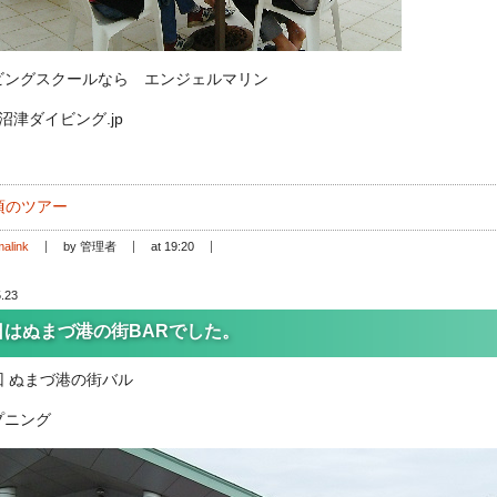
ビングスクールなら エンジェルマリン
://沼津ダイビング.jp
頃のツアー
alink
by 管理者
at 19:20
.23
日はぬまづ港の街BARでした。
回 ぬまづ港の街バル
プニング