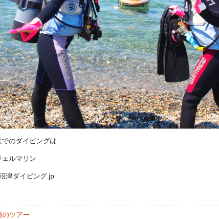
浜でのダイビングは
ジェルマリン
://沼津ダイビング.jp
頃のツアー