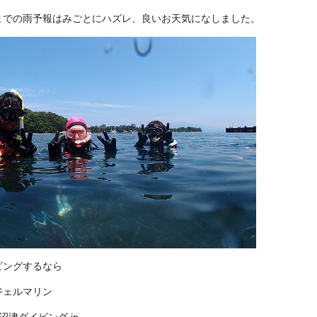
までの雨予報はみごとにハズレ、良いお天気になしました。
ビングするなら
ジェルマリン
://沼津ダイビング.jp