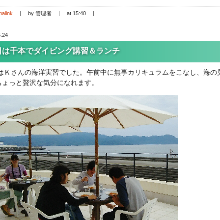
alink
by 管理者
at 15:40
.24
日は千本でダイビング講習＆ランチ
はＫさんの海洋実習でした。午前中に無事カリキュラムをこなし、海の
ちょっと贅沢な気分になれます。