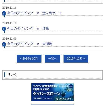
ビッグツアー
2019.11.16
今日のダイビング in 堂ヶ島ボート
イベント
お客様の声
2019.11.10
今日のダイビング in 浮島
Q & A
2019.11.09
今日のダイビング in 大瀬崎
« 2019年10月
一覧へ
2019年12月 »
リンク