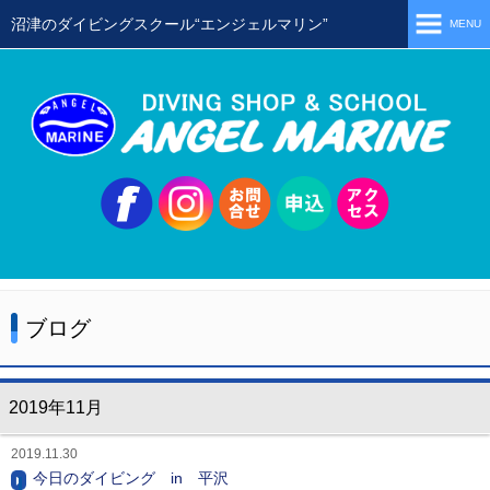
沼津のダイビングスクール“エンジェルマリン”
MENU
ホーム
当店の特徴
スタッフ
スクールメニュー
シュノーケリング
体験ダイビング
ブログ
初級ライセンス取得コース
ステップアップコース
2019年11月
会員限定ツアー
2019.11.30
ミニツアー
今日のダイビング in 平沢