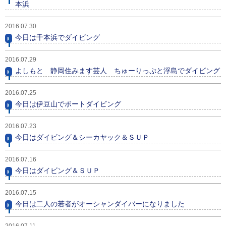
本浜
ビッグツアー
2016.07.30
イベント
今日は千本浜でダイビング
お客様の声
2016.07.29
よしもと 静岡住みます芸人 ちゅーりっぷと浮島でダイビング
Q & A
2016.07.25
今日は伊豆山でボートダイビング
2016.07.23
今日はダイビング＆シーカヤック＆ＳＵＰ
2016.07.16
今日はダイビング＆ＳＵＰ
2016.07.15
今日は二人の若者がオーシャンダイバーになりました
2016.07.11