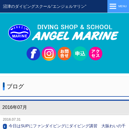
沼津のダイビングスクール“エンジェルマリン”
MENU
ホーム
当店の特徴
スタッフ
スクールメニュー
シュノーケリング
体験ダイビング
ブログ
初級ライセンス取得コース
ステップアップコース
2016年07月
会員限定ツアー
2016.07.31
ミニツアー
今日はSUPにファンダイビングにダイビング講習 大賑わいの千