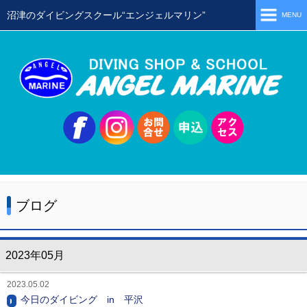
沼津のダイビングスクール“エンジェルマリン”
MENU
ホーム
当店の特徴
スタッフ
スクールメニュー
シュノーケリング
体験ダイビング
ブログ
初級ライセンス取得コース
ステップアップコース
2023年05月
会員限定ツアー
2023.05.02
ミニツアー
今日のダイビング in 平沢