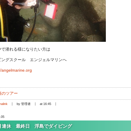
中で潜れる様になりたい方は
ビングスクール エンジェルマリンへ
//angelmarine.org
頃のツアー
alink
by 管理者
at 16:45
.05
1月連休 最終日 浮島でダイビング