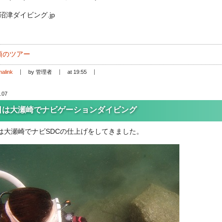
://沼津ダイビング.jp
頃のツアー
alink
by 管理者
at 19:55
.07
日は大瀬崎でナビゲーションダイビング
は大瀬崎でナビSDCの仕上げをしてきました。