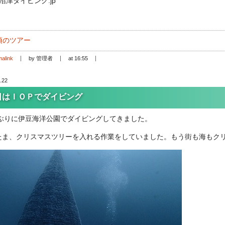
://沼津ダイビング.jp
頃のツアー
alink
by 管理者
at 16:55
.22
日はＩＯＰでダイビング
ぶりに伊豆海洋公園でダイビングしてきました。
たま、クリスマスツリーを入れる作業をしていました。もう街も海もク