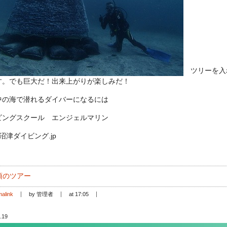
ツリーを入
す。でも巨大だ！出来上がりが楽しみだ！
中の海で潜れるダイバーになるには
ビングスクール エンジェルマリン
://沼津ダイビング.jp
頃のツアー
alink
by 管理者
at 17:05
.19