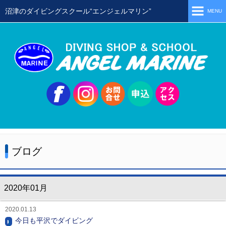
沼津のダイビングスクール“エンジェルマリン”
MENU
ホーム
当店の特徴
スタッフ
スクールメニュー
シュノーケリング
体験ダイビング
ブログ
初級ライセンス取得コース
ステップアップコース
2020年01月
会員限定ツアー
2020.01.13
ミニツアー
今日も平沢でダイビング