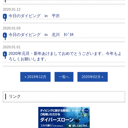
ビッグツアー
2020.01.12
今日のダイビング in 平沢
イベント
お客様の声
2020.01.03
今日のダイビング in 北川 ｶｼﾞｶｷ
Q & A
2020.01.01
2020年元旦・新年あけましておめでとうございます。今年もよ
ろしくお願いします。
« 2019年12月
一覧へ
2020年02月 »
リンク