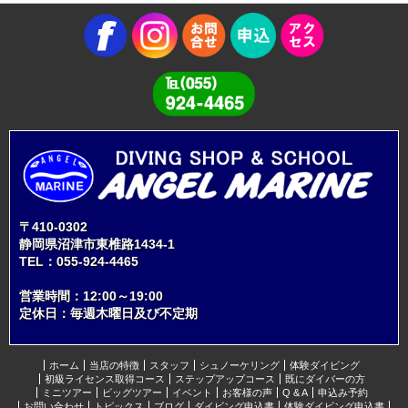
〒410-0302
静岡県沼津市東椎路1434-1
TEL：
055-924-4465
営業時間：12:00～19:00
定休日：毎週木曜日及び不定期
ホーム
当店の特徴
スタッフ
シュノーケリング
体験ダイビング
初級ライセンス取得コース
ステップアップコース
既にダイバーの方
ミニツアー
ビッグツアー
イベント
お客様の声
Q & A
申込み予約
お問い合わせ
トピックス
ブログ
ダイビング申込書
体験ダイビング申込書