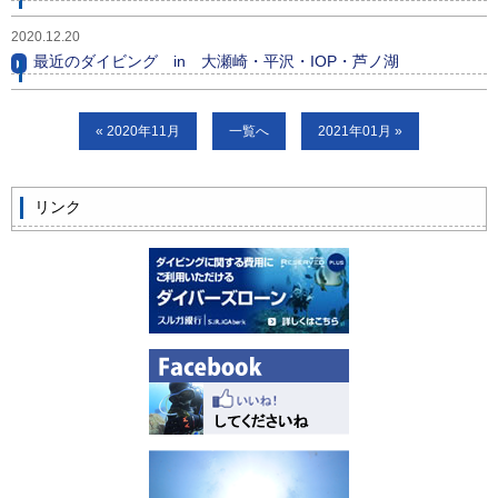
ビッグツアー
2020.12.20
最近のダイビング in 大瀬崎・平沢・IOP・芦ノ湖
イベント
お客様の声
« 2020年11月
一覧へ
2021年01月 »
Q & A
リンク