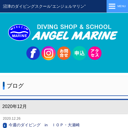
沼津のダイビングスクール“エンジェルマリン”
MENU
ホーム
当店の特徴
スタッフ
スクールメニュー
シュノーケリング
体験ダイビング
ブログ
初級ライセンス取得コース
ステップアップコース
2020年12月
会員限定ツアー
2020.12.26
ミニツアー
今週のダイビング in ＩＯＰ・大瀬崎