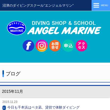
沼津のダイビングスクール“エンジェルマリン”
MENU
ホーム
当店の特徴
スタッフ
スクールメニュー
シュノーケリング
体験ダイビング
ブログ
初級ライセンス取得コース
ステップアップコース
2015年11月
会員限定ツアー
2015.11.23
ミニツアー
今日も千本浜はベタ凪、貸切で体験ダイビング