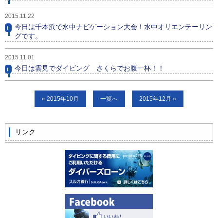
ビッグツアー
2015.11.22
今日は千本浜で水中ナビゲーション大会！水中オリエンテーリン
イベント
グです。
お客様の声
2015.11.01
今日は雲見でダイビング さくらでお腹一杯！！
Q & A
« 2015年10月
一覧へ
2015年12月 »
リンク