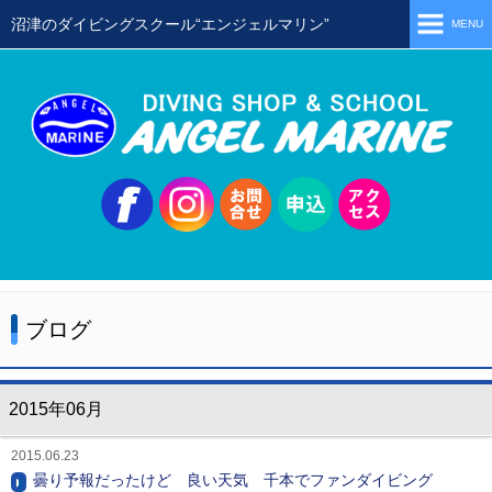
沼津のダイビングスクール“エンジェルマリン”
MENU
ホーム
当店の特徴
スタッフ
スクールメニュー
シュノーケリング
体験ダイビング
ブログ
初級ライセンス取得コース
ステップアップコース
2015年06月
会員限定ツアー
2015.06.23
ミニツアー
曇り予報だったけど 良い天気 千本でファンダイビング