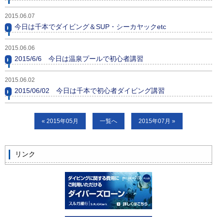
ビッグツアー
2015.06.07
今日は千本でダイビング＆SUP・シーカヤックetc
イベント
お客様の声
2015.06.06
2015/6/6 今日は温泉プールで初心者講習
Q & A
2015.06.02
2015/06/02 今日は千本で初心者ダイビング講習
« 2015年05月
一覧へ
2015年07月 »
リンク