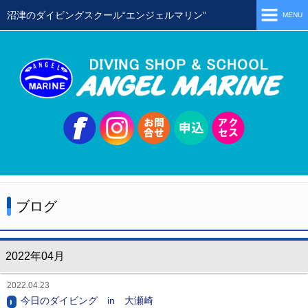
沼津のダイビングスクール“エンジェルマリン”
MENU
ホーム
当店の特徴
スタッフ
スクールメニュー
シュノーケリング
体験ダイビング
ブログ
初級ライセンス取得コース
ステップアップコース
2022年04月
会員限定ツアー
2022.04.23
ミニツアー
今日のダイビング in 大瀬崎