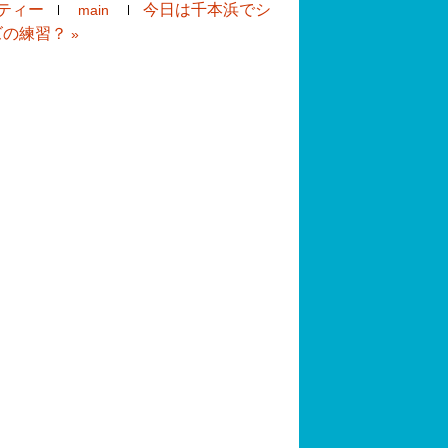
ティー
今日は千本浜でシ
main
ズの練習？
»