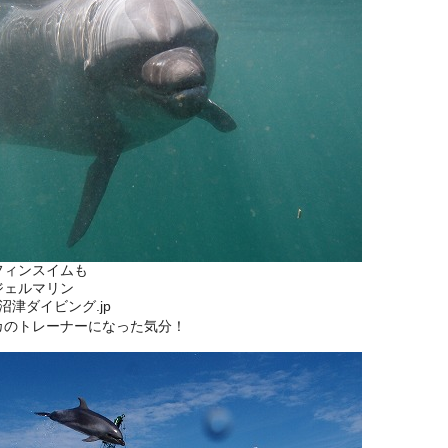
フィンスイムも
ジェルマリン
://沼津ダイビング.jp
カのトレーナーになった気分！