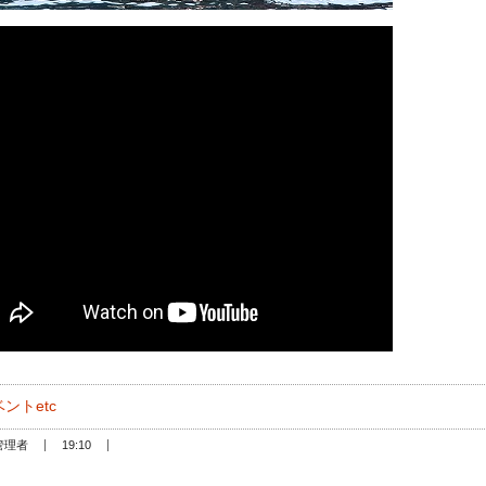
ントetc
管理者
19:10