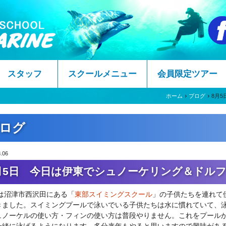
スタッフ
スクールメニュー
会員限定ツアー
ホーム
ブログ
8月
ログ
.06
月5日 今日は伊東でシュノーケリング＆ドル
は沼津市西沢田にある「
東部スイミングスクール
」の子供たちを連れて
きました。スイミングプールで泳いでいる子供たちは水に慣れていて、
ュノーケルの使い方・フィンの使い方は普段やりません。これをプール
一緒に泳げるようになります。多分来年もやると思いますので興味があ