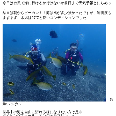
今日は台風で海に行けるか行けないか前日まで天気予報とにらめっ
ビッグツアー
こ！
結果は朝からピーカン！！海は風が多少強かったですが、透明度も
イベント
まずまず、水温は27℃と良いコンディションでした。
お客様の声
Q & A
お
魚いっぱい
世界中の海を自由に潜れる様になりたい方は是非
ダイビングスクール エンジェルマリン へ