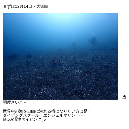
ビッグツアー
まずは12月14日・大瀬崎
イベント
お客様の声
Q & A
透
明度さいこ～！！
世界中の海を自由に潜れる様になりたい方は是非
ダイビングスクール エンジェルマリン へ
http://沼津ダイビング.jp
・