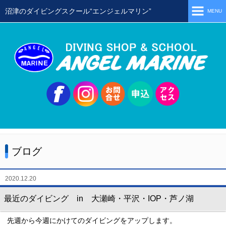
沼津のダイビングスクール“エンジェルマリン”
MENU
ホーム
当店の特徴
スタッフ
スクールメニュー
シュノーケリング
体験ダイビング
ブログ
初級ライセンス取得コース
ステップアップコース
2020.12.20
会員限定ツアー
最近のダイビング in 大瀬崎・平沢・IOP・芦ノ湖
ミニツアー
先週から今週にかけてのダイビングをアップします。