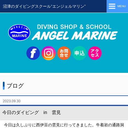
沼津のダイビングスクール“エンジェルマリン”
MENU
ホーム
当店の特徴
スタッフ
スクールメニュー
シュノーケリング
体験ダイビング
ブログ
初級ライセンス取得コース
ステップアップコース
2023.09.30
会員限定ツアー
今日のダイビング in 雲見
ミニツアー
今日は久しぶりに西伊豆の雲見に行ってきました。牛着岩の通路洞