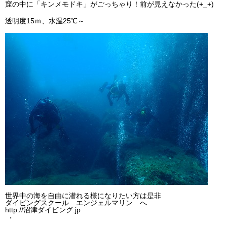
窟の中に「キンメモドキ」がごっちゃり！前が見えなかった(+_+)
ビッグツアー
透明度15ｍ、水温25℃～
イベント
お客様の声
Q & A
世界中の海を自由に潜れる様になりたい方は是非
ダイビングスクール エンジェルマリン へ
http://沼津ダイビング.jp
・