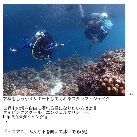
ビッグツアー
イベント
お客様の声
Q & A
お
客様をしっかりサポートしてくれるスタッフ・ジェイク
世界中の海を自由に潜れる様になりたい方は是非
ダイビングスクール エンジェルマリン へ
http://沼津ダイビング.jp
・
「ヘコアユ」みんな下を向いて泳いでる(笑)