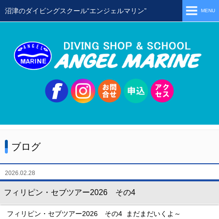
沼津のダイビングスクール“エンジェルマリン”
MENU
ホーム
当店の特徴
スタッフ
スクールメニュー
シュノーケリング
体験ダイビング
ブログ
初級ライセンス取得コース
ステップアップコース
2026.02.28
会員限定ツアー
フィリピン・セブツアー2026 その4
ミニツアー
フィリピン・セブツアー2026 その4 まだまだいくよ～