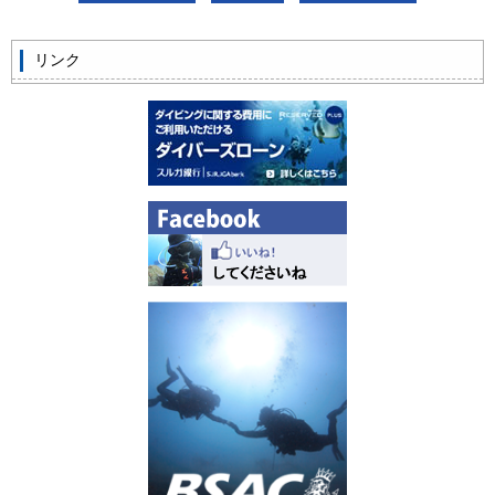
ビッグツアー
リンク
イベント
お客様の声
Q & A