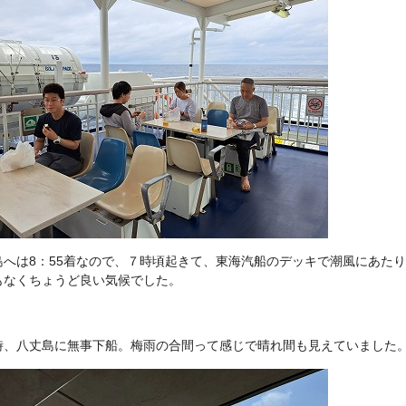
島へは8：55着なので、７時頃起きて、東海汽船のデッキで潮風にあた
もなくちょうど良い気候でした。
時、八丈島に無事下船。梅雨の合間って感じで晴れ間も見えていました