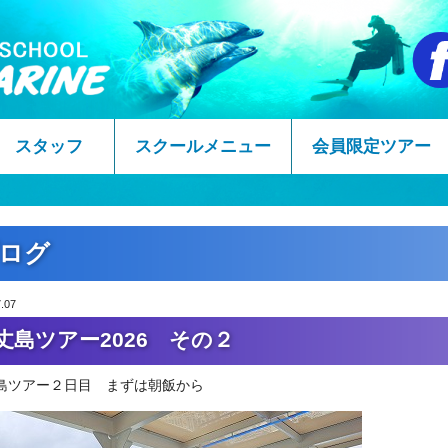
スタッフ
スクールメニュー
会員限定ツアー
ログ
.07
丈島ツアー2026 その２
島ツアー２日目 まずは朝飯から