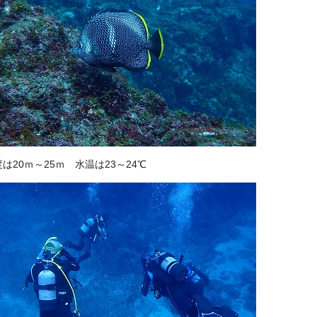
は20ｍ～25ｍ 水温は23～24℃