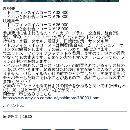
新宿発
・ドルフィンスイムコース￥33,800
・イルカと触れ合いコース￥25,800
現地集合
・ドルフィンスイムコース￥26,000
・イルカと触れ合いコース￥18,000
参加費用に含まれるもの：イルカプログラム、交通費、昼食(軽
食)、BBQ、ウエットスーツやライフジャケットレンタル代
持ち物：水着、タオル、着替え、日焼け対策、サンダル等
＜ドルフィンスイムコース＞は到着(集合)後、ビーチでシュノーケ
リングの練習をします。その後、イルカと一緒に泳げます。
ウエットスーツとライフジャケットを着用しますので、泳ぎが得意
でなくても大丈夫です。初めての方でもマスク、シュノーケル、フ
ィンの使い方を教えます。
＜イルカと触れ合いコース＞はイルカの飼育されているイケス枠の
上を歩いていきます。足首位は水に浸けますが完全に入ることはあ
りません。但し、イルカが目の前でジャンプしたり、尻尾で水をバ
チャバチャした時に濡れることがあるので、濡れてもいい服装でご
参加ください！
水着の上にシャツを着て日よけの帽子をかぶると良いです(日傘は不
可)。足元はビーチサンダルなどが良い。
問合せ 申し込みはこちら
https://www.amy-go.com/tour/yoshimoto/190901.html
イベントetc
by 管理者
16:35