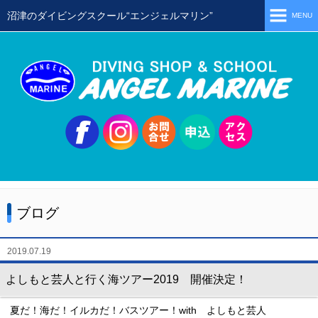
沼津のダイビングスクール“エンジェルマリン”
MENU
ホーム
当店の特徴
スタッフ
スクールメニュー
シュノーケリング
体験ダイビング
ブログ
初級ライセンス取得コース
ステップアップコース
2019.07.19
会員限定ツアー
よしもと芸人と行く海ツアー2019 開催決定！
ミニツアー
夏だ！海だ！イルカだ！バスツアー！with よしもと芸人