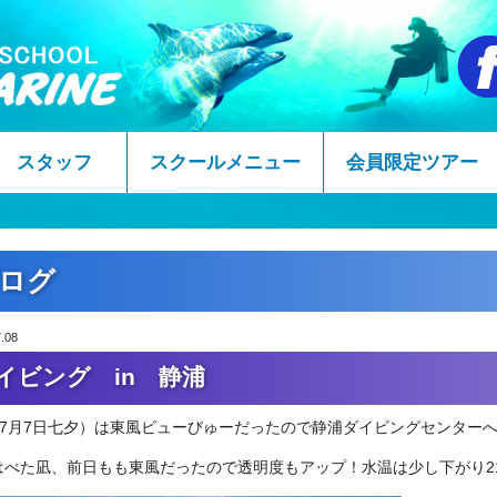
スタッフ
スクールメニュー
会員限定ツアー
ログ
.08
イビング in 静浦
(7月7日七夕）は東風ビューびゅーだったので静浦ダイビングセンター
はべた凪、前日もも東風だったので透明度もアップ！水温は少し下がり21