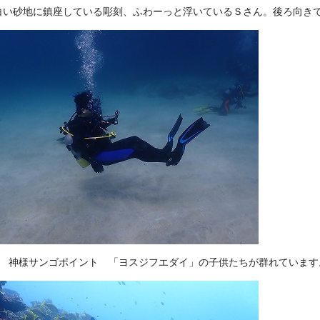
白い砂地に鎮座している彫刻、ふわーっと浮いているＳさん。後ろ向き
目 神様サンゴポイント 「ヨスジフエダイ」の子供たちが群れています