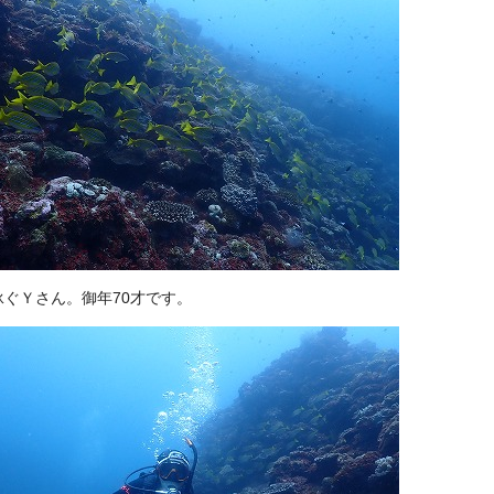
泳ぐＹさん。御年70才です。