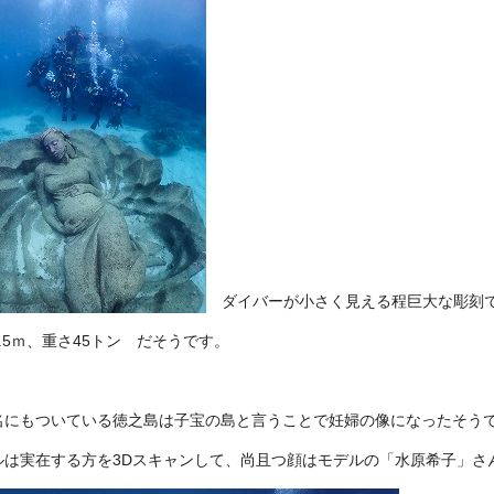
ダイバーが小さく見える程巨大な彫刻
.5ｍ、重さ45トン だそうです。
名にもついている徳之島は子宝の島と言うことで妊婦の像になったそう
ルは実在する方を3Dスキャンして、尚且つ顔はモデルの「水原希子」さ